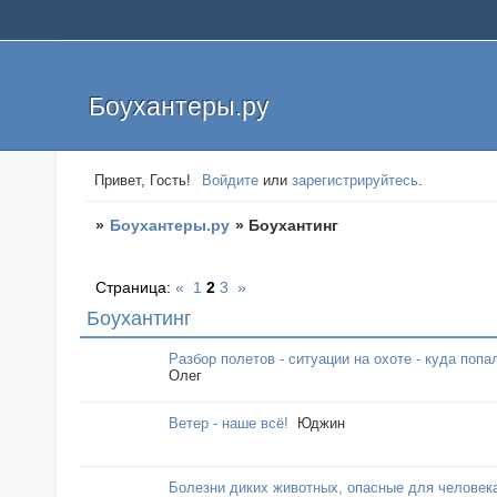
Боухантеры.ру
Привет, Гость!
Войдите
или
зарегистрируйтесь
.
»
Боухантеры.ру
»
Боухантинг
Страница:
«
1
2
3
»
Боухантинг
Разбор полетов - ситуации на охоте - куда попа
Олег
Ветер - наше всё!
Юджин
Болезни диких животных, опасные для человека