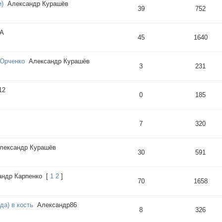
и)
Александр Курашёв
39
752
AA
45
1640
 Юрченко
Александр Курашёв
3
231
12
0
185
7
320
лександр Курашёв
30
591
андр Карпенко
[
1
2
]
70
1658
да) в кость
Александр86
8
326