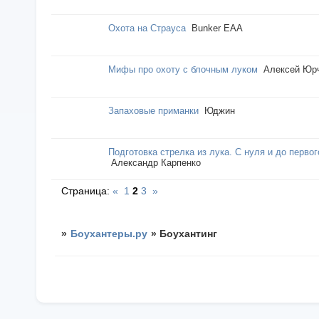
Охота на Страуса
Bunker EAA
Мифы про охоту с блочным луком
Алексей Юр
Запаховые приманки
Юджин
Подготовка стрелка из лука. С нуля и до перво
Александр Карпенко
Страница:
«
1
2
3
»
»
Боухантеры.ру
»
Боухантинг