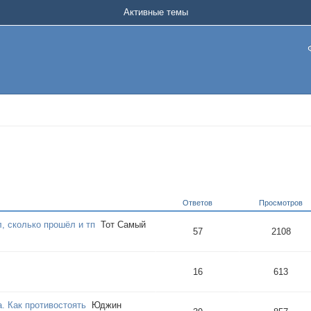
Активные темы
Ответов
Просмотров
л, сколько прошёл и тп
Тот Самый
57
2108
16
613
. Как противостоять
Юджин