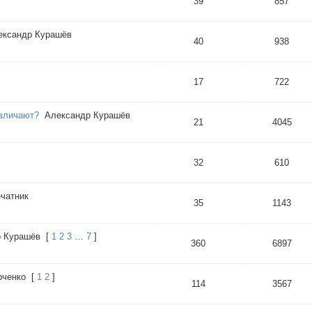
39
857
ександр Курашёв
40
938
17
722
азличают?
Александр Курашёв
21
4045
32
610
чатник
35
1143
 Курашёв
[
1
2
3
…
7
]
360
6897
рченко
[
1
2
]
114
3567