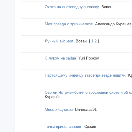
Охота на енотовидную собаку
Вован
Моя правда о трихинелезе
Александр Курашёв
Лучный айсберг
Вован
[
1
2
]
С луком на зайца
Yuri Popkov
Настоящему индейцу завсегда везде ништяк
Ю
Сергей Ястржембский о трофейной охоте и об о
Курашёв
Мясо хищников
Вячеслав91
Точки прицеливания
Юджин