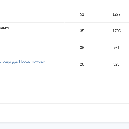
51
1277
ченко
35
1705
36
761
го разряда. Прошу помощи!
28
523